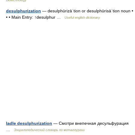
Biotechnology
desulphurization
— desulphūrizāˈtion or desulphūrisāˈtion noun •
• • Main Entry: ↑desulphur …
Useful english dictionary
ladle desulphurization
— Смотри внепечная десульфурация
…
Энциклопедический словарь по металлургии