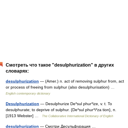
Смотреть что такое "desulphurization" в других
словарях:
desulphurization
— (Amer.) n. act of removing sulphur from, act
or process of freeing from sulphur (also desulphurisation) …
English contemporary dictionary
Desulphurization
— Desulphurize De*sul phur*ize, v. t. To
desulphurate; to deprive of sulphur. {De*sul phur*i*za tion}, n.
[1913 Webster] …
The Collaborative International Dictionary of English
desulphurization
— Смотри Десульфурация …