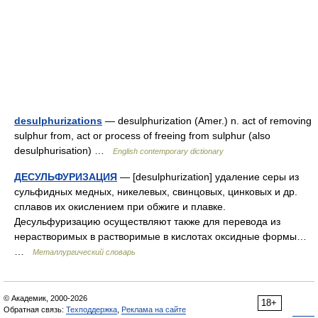
desulphurizations
— desulphurization (Amer.) n. act of removing
sulphur from, act or process of freeing from sulphur (also
desulphurisation) …
English contemporary dictionary
ДЕСУЛЬФУРИЗАЦИЯ
— [desulphurization] удаление серы из
сульфидных медных, никелевых, свинцовых, цинковых и др.
сплавов их окислением при обжиге и плавке.
Десульфуризацию осуществляют также для перевода из
нерастворимых в растворимые в кислотах оксидные формы…
…
Металлургический словарь
© Академик, 2000-2026
18+
Обратная связь:
Техподдержка
,
Реклама на сайте