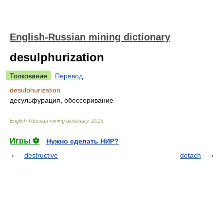
English-Russian mining dictionary
desulphurization
Толкование
Перевод
desulphurization
десульфурация, обессеривание
English-Russian mining dictionary
.
2015
.
Игры ⚽
Нужно сделать НИР?
destructive
detach